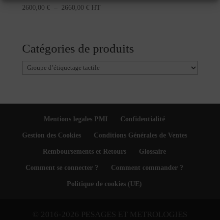
Plage
2600,00
€
–
2660,00
€
HT
de
prix :
2600,00 €
Catégories de produits
à
2660,00 €
Mentions legales PMI
Confidentialité
Gestion des Cookies
Conditions Générales de Ventes
Remboursements et Retours
Glossaire
Comment se connecter ?
Comment commander ?
Politique de cookies (UE)
© 2016-2026 PESAGES ET METROLOGIES