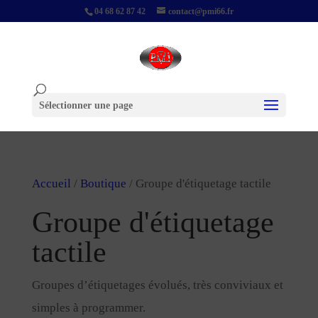
04 68 62 87 42
contact@pmi66.fr
Sélectionner une page
Accueil
/
Boutique
/ Groupe d'étiquetage tactile
Groupe d'étiquetage
tactile
Groupes d’étiquetages évolués, très conviviaux et
simples à programmer.