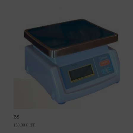
par
prix
croissant
BS
150,00
€
HT