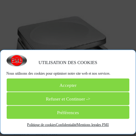
UTILISATION DES COOKIES
Nous utilisons des cookies pour optimiser notre site web et nos services.
Accepter
Refuser et Continuer ->
Préférences
FFN
Politique de cookies
Confidentialité
Mentions legales PMI
Plage
365,00
€
–
380,00
€
HT