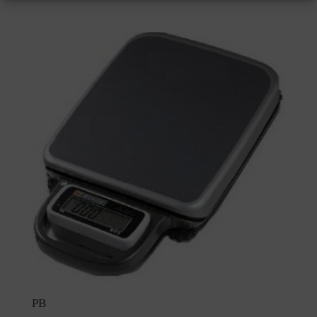
de
prix :
365,00 €
à
380,00 €
PB