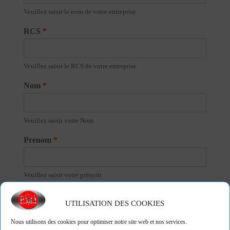
Veuillez saisir le nom de votre entreprise
RCS
*
Veuillez saisir le RCS de votre entreprise
Nom
*
Veuillez saisir votre Nom
Prenom
*
Veuillez saisir votre prénom
Email
*
UTILISATION DES COOKIES
Nous utilisons des cookies pour optimiser notre site web et nos services.
Veuillez saisir votre adresse e-mail