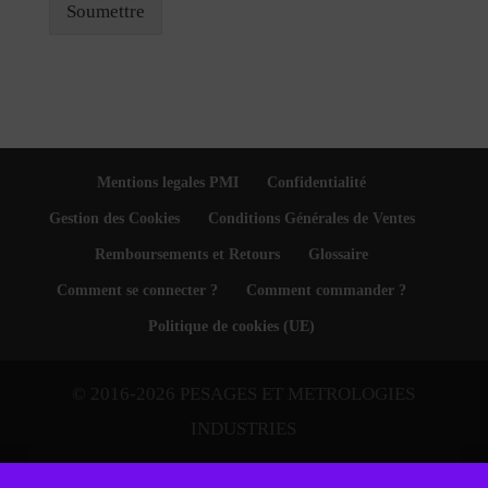
Soumettre
Mentions legales PMI
Confidentialité
Gestion des Cookies
Conditions Générales de Ventes
Remboursements et Retours
Glossaire
Comment se connecter ?
Comment commander ?
Politique de cookies (UE)
© 2016-2026 PESAGES ET METROLOGIES
INDUSTRIES