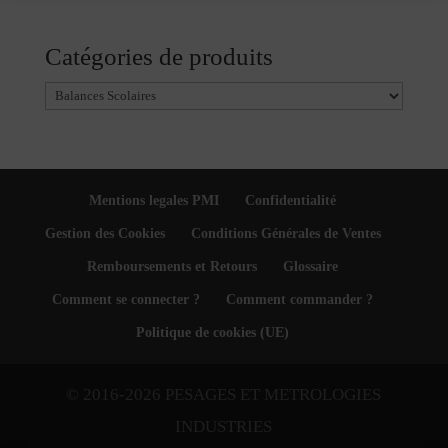
prix :
166,50 €
Catégories de produits
à
170,00 €
Mentions legales PMI
Confidentialité
Gestion des Cookies
Conditions Générales de Ventes
Remboursements et Retours
Glossaire
Comment se connecter ?
Comment commander ?
Politique de cookies (UE)
© 2016-2026 PESAGES ET METROLOGIES
INDUSTRIES