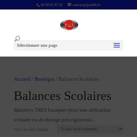
04 68 62 87 42
contact@pmi66.fr
Sélectionner une page
Accueil
/
Boutique
/ Balances Scolaires
Balances Scolaires
Balances TRES basiques pour une utilisation
scolaire ou de dosage peu rigoureux.
Voici le seul résultat