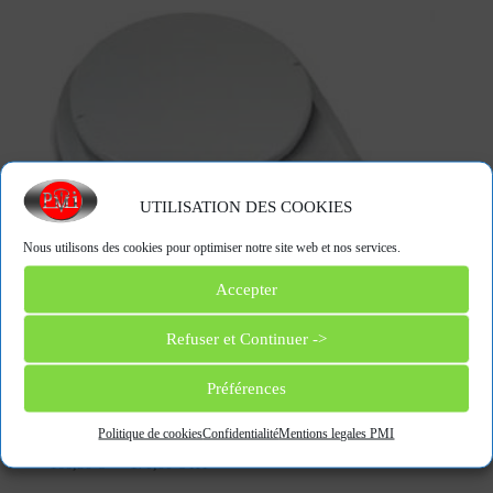
UTILISATION DES COOKIES
Nous utilisons des cookies pour optimiser notre site web et nos services.
Accepter
Refuser et Continuer ->
Préférences
EMB-S (lot de 5)
Politique de cookies
Confidentialité
Mentions legales PMI
Plage
166,50
€
–
170,00
€
HT
de