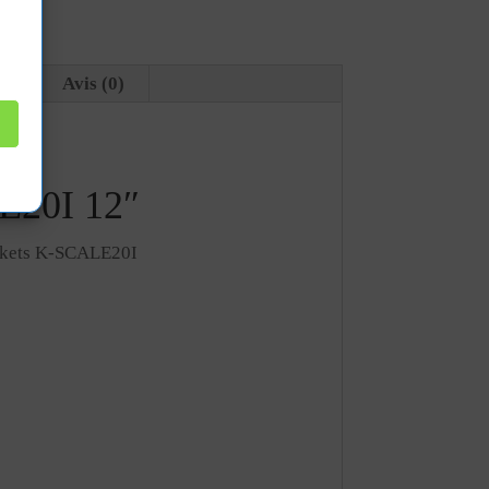
es
Avis (0)
E20I 12″
tickets K-SCALE20I