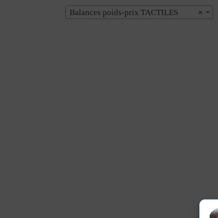
Balances poids-prix TACTILES
×