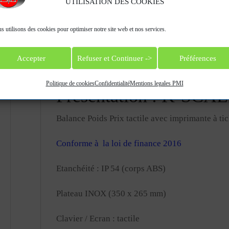
UTILISATION DES COOKIES
s utilisons des cookies pour optimiser notre site web et nos services.
Description
Informations complémentair
Accepter
Refuser et Continuer ->
Préférences
Description
Politique de cookies
Confidentialité
Mentions legales PMI
Présentation : K-SCAL
Balance Poids Prix tactile avec imprimante à 
Conforme à la loi de finance 2016
Etanchéité : IP 54 (corps ABS)
Plateau INOX (350 x 265 mm)
Clavier / Ecran : tactile