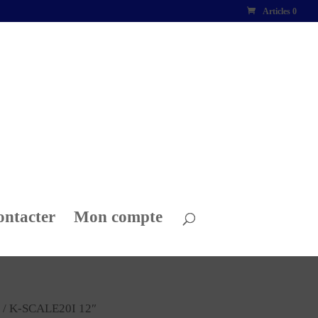
Articles 0
ontacter
Mon compte
/ K-SCALE20I 12″