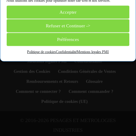
Nous utilisons des cookies pour optimiser notre site web et nos services.
Accepter
Catégories de produits
Refuser et Continuer ->
Sélectionner une catégorie
Préférences
Politique de cookies
Confidentialité
Mentions legales PMI
Mentions legales PMI
Confidentialité
Gestion des Cookies
Conditions Générales de Ventes
Remboursements et Retours
Glossaire
Comment se connecter ?
Comment commander ?
Politique de cookies (UE)
© 2016-2026 PESAGES ET METROLOGIES
INDUSTRIES