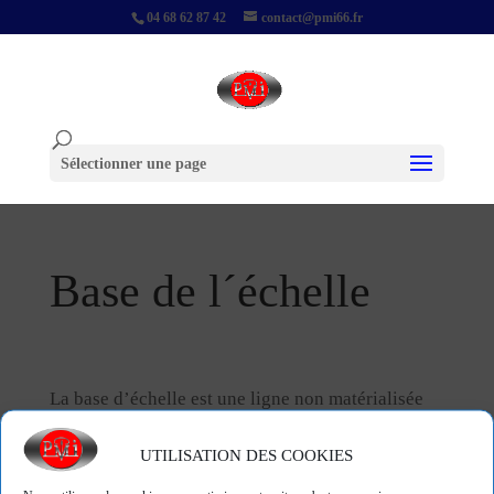
04 68 62 87 42
contact@pmi66.fr
Sélectionner une page
Base de l´échelle
La base d’échelle est une ligne non matérialisée
reliant les milieux des
REPÈRES
les plus courts.
UTILISATION DES COOKIES
« Back to Glossary Index