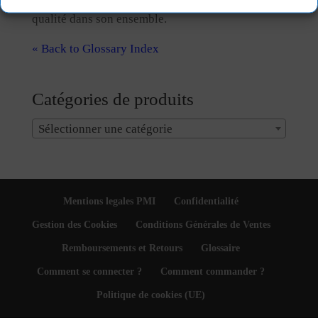
qualité dans son ensemble.
« Back to Glossary Index
Catégories de produits
Sélectionner une catégorie
Mentions legales PMI
Confidentialité
Gestion des Cookies
Conditions Générales de Ventes
Remboursements et Retours
Glossaire
Comment se connecter ?
Comment commander ?
Politique de cookies (UE)