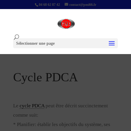
04 68 62 87 42
contact@pmi66.fr
Sélectionner une page
Cycle PDCA
Le
cycle PDCA
peut être décrit succinctement
comme suit:
* Planifier: établir les objectifs du système, ses