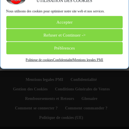
UTILISATION DES COOKIES
l´instrument soit chargé ou non.
Nous utilisons des cookies pour optimiser notre site web et nos services.
« Back to Glossary Index
Accepter
Refuser et Continuer ->
Catégories de produits
Préférences
Sélectionner une catégorie
Politique de cookies
Confidentialité
Mentions legales PMI
Mentions legales PMI
Confidentialité
Gestion des Cookies
Conditions Générales de Ventes
Remboursements et Retours
Glossaire
Comment se connecter ?
Comment commander ?
Politique de cookies (UE)