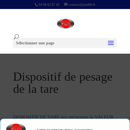
04 68 62 87 42
contact@pmi66.fr
Sélectionner une page
Dispositif de pesage
de la tare
DISPOSITIF DE TARE qui mémorise la VALEUR
DE LA TARE et peut l´indiquer ou l´imprimer, que