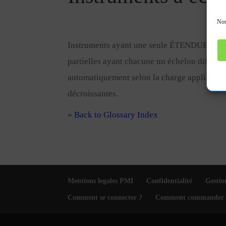
Nou
Instruments ayant une seule ÉTENDUE DE
partielles ayant chacune un échelon diffé
automatiquement selon la charge appliquée, 
décroissantes.
« Back to Glossary Index
Mentions legales PMI
Confidentialité
Gestio
Comment se connecter ?
Comment commander 