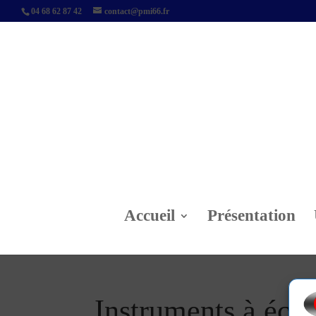
04 68 62 87 42
contact@pmi66.fr
Accueil
Présentation
Instruments à éche