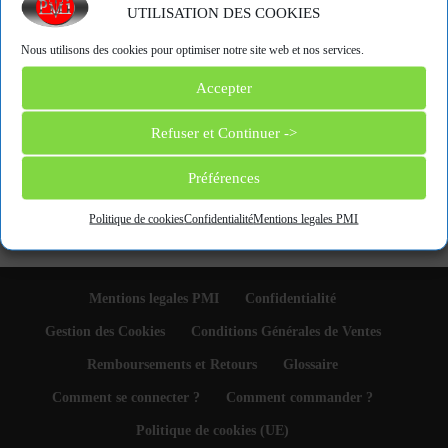
qualité de surface, valeur nominale et
erreur
UTILISATION DES COOKIES
maximale tolérée
(
Masse marquée
légale).
Nous utilisons des cookies pour optimiser notre site web et nos services.
« Back to Glossary Index
Accepter
Refuser et Continuer ->
Catégories de produits
Préférences
Sélectionner une catégorie
Politique de cookies
Confidentialité
Mentions legales PMI
Mentions legales PMI
Confidentialité
Gestion des Cookies
Conditions Générales de Ventes
Remboursements et Retours
Glossaire
Comment se connecter ?
Comment commander ?
Politique de cookies (UE)