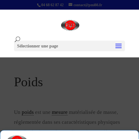
04 68 62 87 42
contact@pmi66.fr
Sélectionner une page
Poids
Un
poids
est une
mesure
matérialisée de masse,
réglementée dans ses caractéristiques physiques
et métrologiques : forme, dimension, matière,