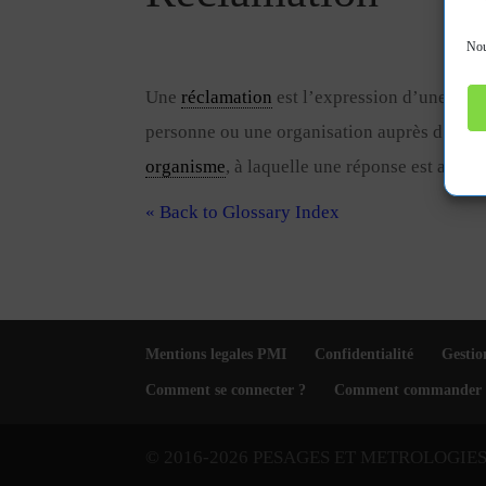
Nou
Une
réclamation
est l’expression d’une insa
personne ou une organisation auprès d’un
o
organisme
, à laquelle une réponse est atten
« Back to Glossary Index
Mentions legales PMI
Confidentialité
Gestio
Comment se connecter ?
Comment commander 
© 2016-2026 PESAGES ET METROLOGIE