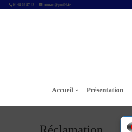
04 68 62 87 42
contact@pmi66.fr
Accueil
Présentation
Réclamation