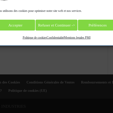
s utilisons des cookies pour optimiser notre site web et nos services.
tisfaction, autre qu’un
appel
, émise par une
Accepter
Refuser et Continuer ->
Préférences
rganisme d’inspection
, relative aux activités de cet
Politique de cookies
Confidentialité
Mentions legales PMI
due
n des Cookies
Conditions Générales de Ventes
Remboursements et 
?
Politique de cookies (UE)
S INDUSTRIES