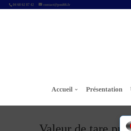
04 68 62 87 42
contact@pmi66.fr
Accueil
Présentation
Valeur de tare pr