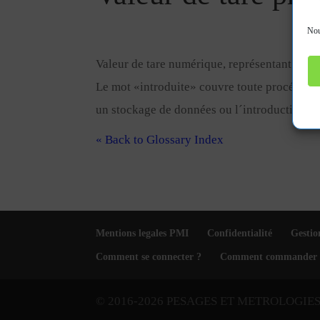
Nou
Valeur de tare numérique, représentant un
p
Le mot «introduite» couvre toute procédure 
un stockage de données ou l´introduction pa
« Back to Glossary Index
Mentions legales PMI
Confidentialité
Gestio
Comment se connecter ?
Comment commander 
© 2016-2026 PESAGES ET METROLOGIE