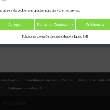
s utilisons des cookies pour optimiser notre site web et nos services.
oids
, qui est introduite dans l´instrument.
Accepter
Refuser et Continuer ->
Préférences
comme, par exemple, la tabulation, le rappel depuis
Politique de cookies
Confidentialité
Mentions legales PMI
r une interface.
n des Cookies
Conditions Générales de Ventes
Remboursements et 
?
Politique de cookies (UE)
S INDUSTRIES